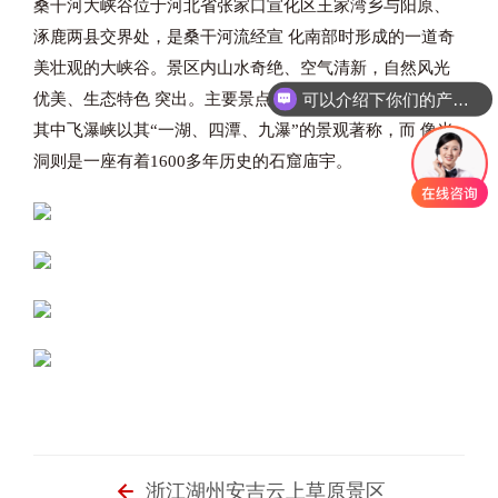
桑干河大峡谷位于河北省张家口宣化区王家湾乡与阳原、
涿鹿两县交界处，是桑干河流经宣
化南部时形成的一道奇
美壮观的大峡谷。景区内山水奇绝、空气清新，自然风光
可以介绍下你们的产品么
优美、生态特色
突出。主要景点包括飞瀑峡、像光洞等，
其中飞瀑峡以其“一湖、四潭、九瀑”的景观著称，而
像光
洞则是一座有着1600多年历史的石窟庙宇。
浙江湖州安吉云上草原景区