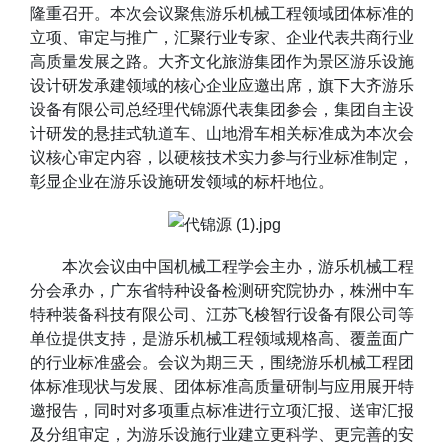
隆重召开。本次会议聚焦游乐机械工程领域团体标准的
立项、审定与推广，汇聚行业专家、企业代表共商行业
高质量发展之路。大齐文化旅游集团作为景区游乐设施
设计研发承建领域的核心企业应邀出席，旗下大齐游乐
设备有限公司总经理代锦源代表集团参会，集团自主设
计研发的悬挂式轨道车、山地滑车相关标准成为本次会
议核心审定内容，以硬核技术实力参与行业标准制定，
彰显企业在游乐设施研发领域的标杆地位。
本次会议由中国机械工程学会主办，游乐机械工程
分会承办，广东省特种设备检测研究院协办，株洲中车
特种装备科技有限公司、江苏飞梭智行设备有限公司等
单位提供支持，是游乐机械工程领域规格高、覆盖面广
的行业标准盛会。会议为期三天，围绕游乐机械工程团
体标准现状与发展、团体标准高质量研制与应用展开特
邀报告，同时对多项重点标准进行立项汇报、送审汇报
及分组审定，为游乐设施行业建立更科学、更完善的安